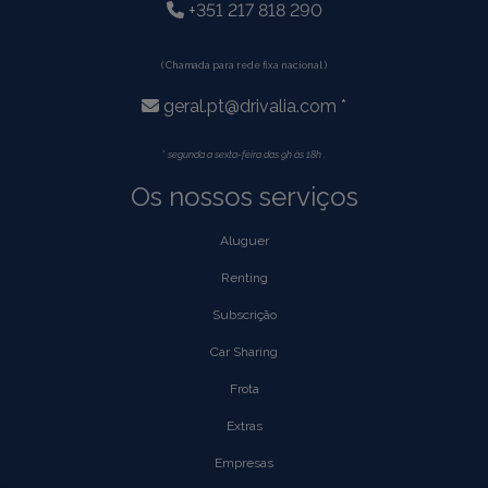
+351 217 818 290
( Chamada para rede fixa nacional )
geral.pt@drivalia.com *
*
segunda a sexta-feira das 9h às 18h .
Os nossos serviços
Aluguer
Renting
Subscrição
Car Sharing
Frota
Extras
Empresas