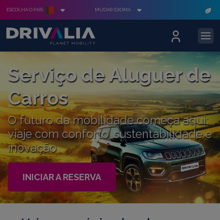
ESCOLHA O PAÍS
MUDAR IDIOMA
Serviço de Aluguer de
Carros
O futuro da mobilidade começa aqui:
viaje com conforto, sustentabilidade e
inovação
INICIAR A RESERVA