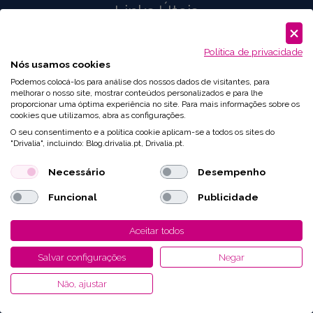
Links Úteis
Sobre Nós
Política de privacidade
Perguntas Frequentes
Nós usamos cookies
Podemos colocá-los para análise dos nossos dados de visitantes, para
Imprensa
melhorar o nosso site, mostrar conteúdos personalizados e para lhe
proporcionar uma óptima experiência no site. Para mais informações sobre os
Blog
cookies que utilizamos, abra as configurações.
O seu consentimento e a política cookie aplicam-se a todos os sites do
Contactos
"Drivalia", incluindo: Blog.drivalia.pt, Drivalia.pt.
Informação legal
Necessário
Desempenho
Transparência
Funcional
Publicidade
Acessibilidade
Aceitar todos
Política de Cookies
Salvar configurações
Negar
Livro de Reclamações
Não, ajustar
Whistleblowing
Código de Conduta