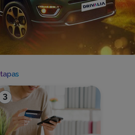
etapas
3