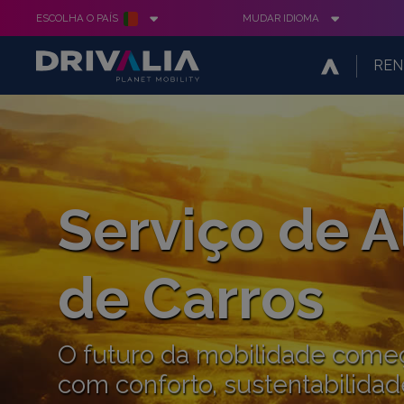
ESCOLHA O PAÍS
MUDAR IDIOMA
REN
Serviço de 
de Carros
O futuro da mobilidade começa
com conforto, sustentabilidad