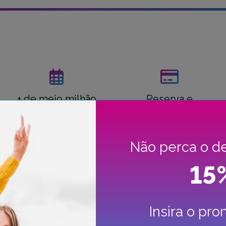
+ de meio milhão
Reserva e
de reservas
pagamento online
seguro
Não perca o d
15
Conheça a nossa
frota
Insira o pr
a uma opção sustentável para as suas viagens? Os nossos ca
os e elétricos oferecem eficiência energética, conforto e estilo