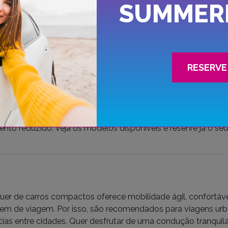
SUMMER
ações em centros urbanos ou eventos especiais, apresent
mance sem comprometer o ambiente. Veja os modelos disponí
RESERVE 
a uma viatura eficiente e prática para as suas deslocações?
económico é a escolha certa. Com baixo consumo de combus
meter o conforto, estes veículos são ideais para viagens c
nto reduzido. Veja os modelos disponíveis e reserve já o seu
uer de carros compactos oferece mobilidade ágil, confortáv
m de viagem. Por isso, são recomendados para viagens ur
cias entre cidades. Quer desfrutar de uma condução tranqui