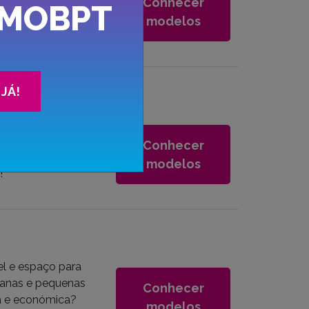
Conhecer
MOBPT
am uma ótima
modelos
veis e reserve já!
JÁ!
 O aluguer de um
tível e sem
Conhecer
urtas ou longas com
modelos
!
el e espaço para
banas e pequenas
Conhecer
la e económica?
modelos