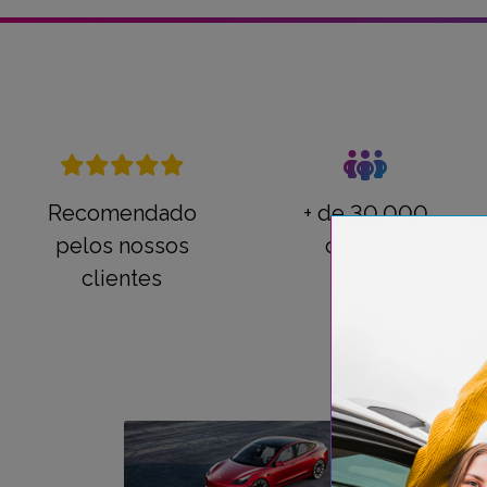
Recomendado
+ de 30.000
pelos nossos
clientes
clientes
Procur
híbrid