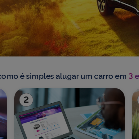
como é simples alugar um carro em
3 
2