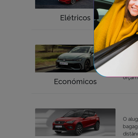
desloc
perfor
Elétricos
Procur
carro 
compro
orçame
Económicos
O alug
bagage
distân