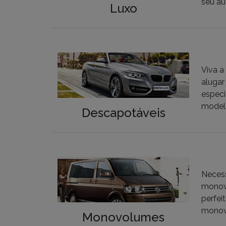
seu au
Luxo
Viva a
alugar
especi
modelo
Descapotáveis
Necess
monovo
perfei
monovo
Monovolumes