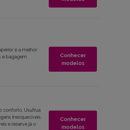
perior é a melhor
Conhecer
os e bagagem.
modelos
o conforto. Usufrua
gens inesquecíveis.
Conhecer
is e reserve já o
modelos