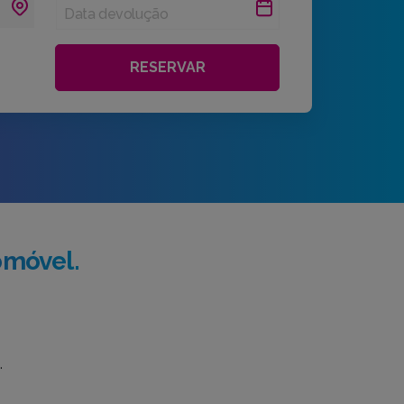
RESERVAR
omóvel.
.