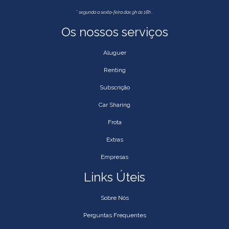
*
segunda a sexta-feira das 9h às 18h .
Os nossos serviços
Aluguer
Renting
Subscrição
Car Sharing
Frota
Extras
Empresas
Links Úteis
Sobre Nós
Perguntas Frequentes