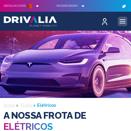
ESCOLHA O PAÍS
MUDAR IDIOMA
Início
Frota
Elétricos
A NOSSA FROTA DE
ELÉTRICOS