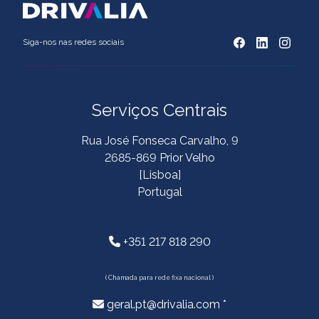
Siga-nos nas redes sociais
Serviços Centrais
Rua José Fonseca Carvalho, 9
2685-869 Prior Velho
[Lisboa]
Portugal
+351 217 818 290
( Chamada para rede fixa nacional )
geral.pt@drivalia.com *