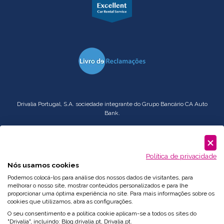
Drivalia Portugal, S.A. sociedade integrante do Grupo Bancário CA Auto
Bank.
Serviço
Corporate
: comercial.pt@drivalia.com
Política de privacidade
Nós usamos cookies
Podemos colocá-los para análise dos nossos dados de visitantes, para
melhorar o nosso site, mostrar conteúdos personalizados e para lhe
proporcionar uma óptima experiência no site. Para mais informações sobre os
cookies que utilizamos, abra as configurações.
O seu consentimento e a política cookie aplicam-se a todos os sites do
"Drivalia", incluindo: Blog.drivalia.pt, Drivalia.pt.