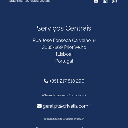
Siga-nos nas redes sociais
Serviços Centrais
Rua José Fonseca Carvalho, 9
2685-869 Prior Velho
[Lisboa]
Portugal
+351 217 818 290
( Chamada para rede fixa nacional )
geral.pt@drivalia.com *
*
segunda a sexta-feira das 9h às 18h .