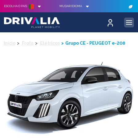
ESCOLHA O PAÍS
MUDAR IDIOMA
Início
Frota
Elétricos
Grupo CE - PEUGEOT e-208