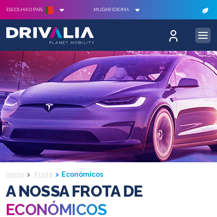
ESCOLHA O PAÍS
MUDAR IDIOMA
Início
Frota
Económicos
A NOSSA FROTA DE
ECONÓMICOS