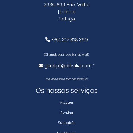
2685-869 Prior Velho
[Lisboa]
Portugal
+351 217 818 290
( Chamada para rede fixa nacional )
geral.pt@drivalia.com *
*
segunda a sexta-feira das 9h às 18h .
Os nossos serviços
Aluguer
Renting
Subscrição
Car Sharing