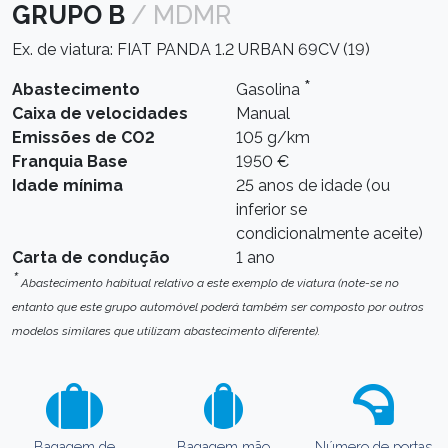
GRUPO B
/ MDMR
Ex. de viatura: FIAT PANDA 1.2 URBAN 69CV (19)
*
Abastecimento
Gasolina
Caixa de velocidades
Manual
Emissões de CO2
105 g/km
Franquia Base
1950 €
Idade mínima
25 anos de idade (ou
inferior se
condicionalmente aceite)
Carta de condução
1 ano
*
Abastecimento habitual relativo a este exemplo de viatura (note-se no
entanto que este grupo automóvel poderá também ser composto por outros
modelos similares que utilizam abastecimento diferente).
Bagagem de
Bagagem mão
Número de portas