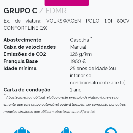
GRUPO C
/ EDMR
Ex. de viatura: VOLKSWAGEN POLO 1.0I 80CV
CONFORTLINE (19)
*
Abastecimento
Gasolina
Caixa de velocidades
Manual
Emissões de CO2
126 g/km
Franquia Base
1950 €
Idade mínima
25 anos de idade (ou
inferior se
condicionalmente aceite)
Carta de condução
1 ano
*
Abastecimento habitual relativo a este exemplo de viatura (note-se no
entanto que este grupo automóvel poderá também ser composto por outros
modelos similares que utilizam abastecimento diferente).