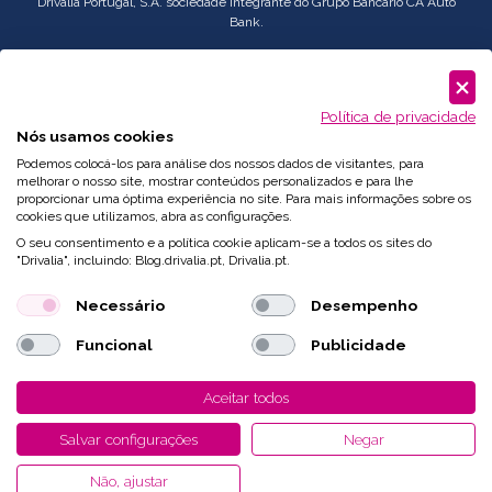
Drivalia Portugal, S.A. sociedade integrante do Grupo Bancário CA Auto
Bank.
Serviço
Corporate
: comercial.pt@drivalia.com
Política de privacidade
Nós usamos cookies
Podemos colocá-los para análise dos nossos dados de visitantes, para
melhorar o nosso site, mostrar conteúdos personalizados e para lhe
proporcionar uma óptima experiência no site. Para mais informações sobre os
cookies que utilizamos, abra as configurações.
O seu consentimento e a política cookie aplicam-se a todos os sites do
"Drivalia", incluindo: Blog.drivalia.pt, Drivalia.pt.
Necessário
Desempenho
Funcional
Publicidade
Desenvolvido por
Fidelizarte
Aceitar todos
Salvar configurações
Negar
Não, ajustar