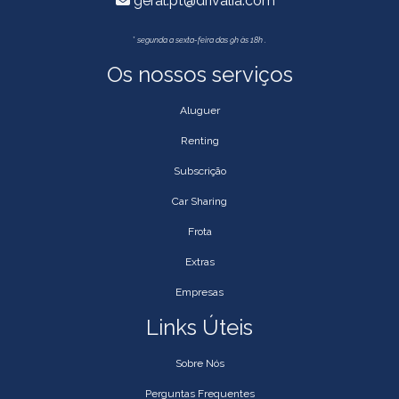
geral.pt@drivalia.com *
*
segunda a sexta-feira das 9h às 18h .
Os nossos serviços
Aluguer
Renting
Subscrição
Car Sharing
Frota
Extras
Empresas
Links Úteis
Sobre Nós
Perguntas Frequentes