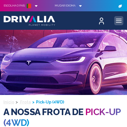
ESCOLHA O PAÍS
MUDAR IDIOMA
Início
Frota
Pick-Up (4WD)
A NOSSA FROTA DE
PICK-UP
(4WD)