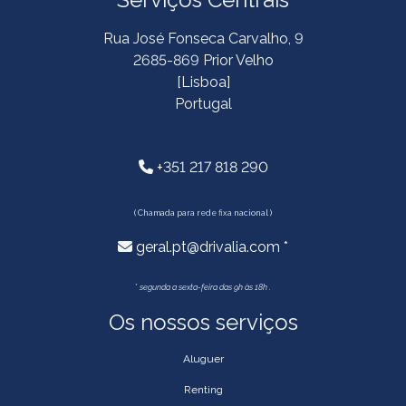
Rua José Fonseca Carvalho, 9
2685-869 Prior Velho
[Lisboa]
Portugal
+351 217 818 290
( Chamada para rede fixa nacional )
geral.pt@drivalia.com *
*
segunda a sexta-feira das 9h às 18h .
Os nossos serviços
Aluguer
Renting