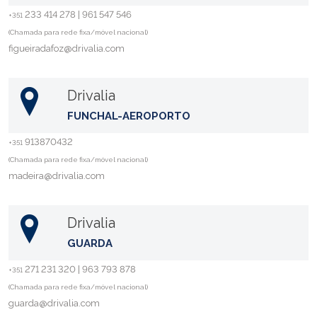
233 414 278 | 961 547 546
+351
(Chamada para rede fixa/móvel nacional)
figueiradafoz@drivalia.com
Drivalia
FUNCHAL-AEROPORTO
913870432
+351
(Chamada para rede fixa/móvel nacional)
madeira@drivalia.com
Drivalia
GUARDA
271 231 320 | 963 793 878
+351
(Chamada para rede fixa/móvel nacional)
guarda@drivalia.com