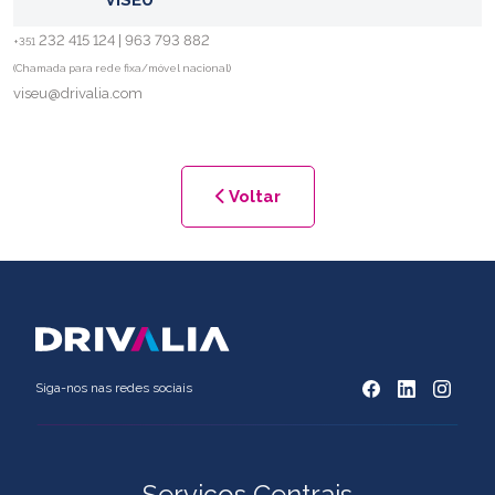
VISEU
232 415 124 | 963 793 882
+351
(Chamada para rede fixa/móvel nacional)
viseu@drivalia.com
Voltar
Siga-nos nas redes sociais
Serviços Centrais