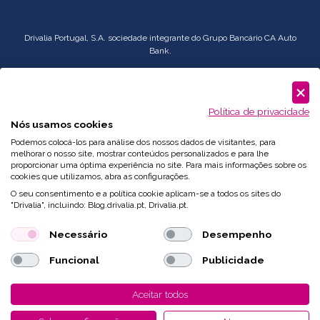
Drivalia Portugal, S.A. sociedade integrante do Grupo Bancário CA Auto
Bank.
Serviço
Corporate
: comercial.pt@drivalia.com
Política de privacidade
Nós usamos cookies
Podemos colocá-los para análise dos nossos dados de visitantes, para
melhorar o nosso site, mostrar conteúdos personalizados e para lhe
proporcionar uma óptima experiência no site. Para mais informações sobre os
cookies que utilizamos, abra as configurações.
O seu consentimento e a política cookie aplicam-se a todos os sites do
"Drivalia", incluindo: Blog.drivalia.pt, Drivalia.pt.
Necessário
Desempenho
Funcional
Publicidade
Desenvolvido por
Fidelizarte
Aceitar todos