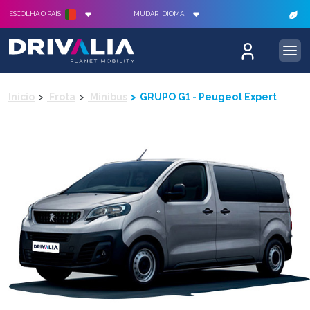
ESCOLHA O PAÍS
MUDAR IDIOMA
Início
Frota
Minibus
GRUPO G1 - Peugeot Expert