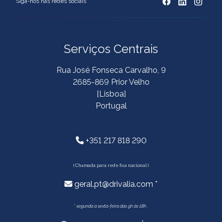
Siga-nos nas redes sociais
Serviços Centrais
Rua José Fonseca Carvalho, 9
2685-869 Prior Velho
[Lisboa]
Portugal
+351 217 818 290
( Chamada para rede fixa nacional )
geral.pt@drivalia.com *
*
segunda a sexta-feira das 9h às 18h .