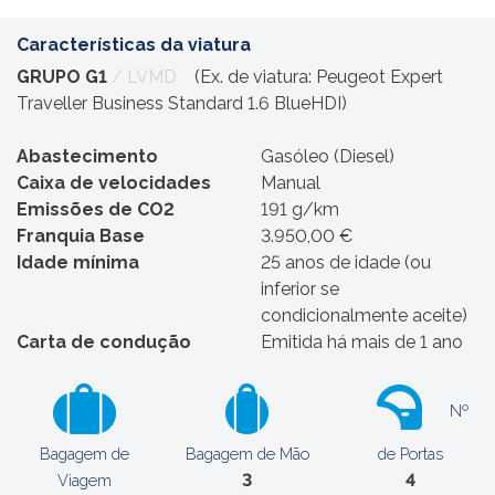
Características da viatura
GRUPO G1
/ LVMD
(Ex. de viatura: Peugeot Expert
Traveller Business Standard 1.6 BlueHDI)
Abastecimento
Gasóleo (Diesel)
Caixa de velocidades
Manual
Emissões de CO2
191 g/km
Franquia Base
3.950,00 €
Idade mínima
25 anos de idade (ou
inferior se
condicionalmente aceite)
Carta de condução
Emitida há mais de 1 ano
Nº
Bagagem de
Bagagem de Mão
de Portas
3
4
Viagem