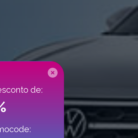
esconto de:
%
omocode: