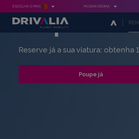
ESCOLHA O PAÍS
MUDAR IDIOMA
A época de
REN
Reserve já a sua viatura: obtenha
Poupe já