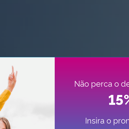
Não perca o d
15
Insira o pr