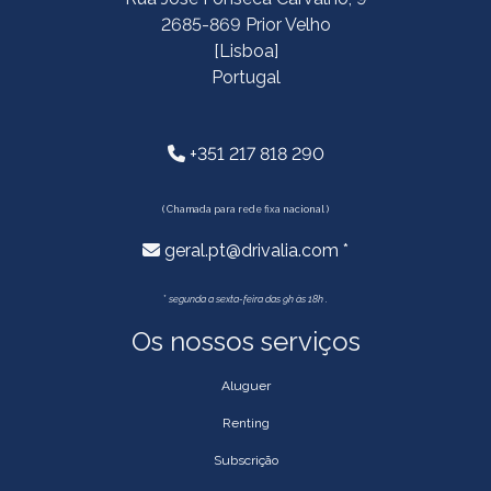
2685-869 Prior Velho
[Lisboa]
Portugal
+351 217 818 290
( Chamada para rede fixa nacional )
geral.pt@drivalia.com *
*
segunda a sexta-feira das 9h às 18h .
Os nossos serviços
Aluguer
Renting
Subscrição