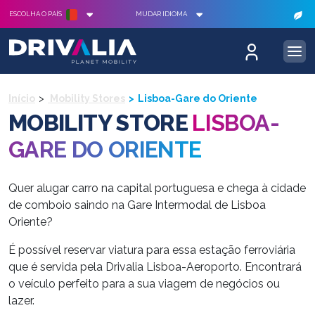
ESCOLHA O PAÍS
MUDAR IDIOMA
Início
Mobility Stores
Lisboa-Gare do Oriente
MOBILITY STORE
LISBOA-
GARE DO ORIENTE
Quer alugar carro na capital portuguesa e chega à cidade
de comboio saindo na Gare Intermodal de Lisboa
Oriente?
É possível reservar viatura para essa estação ferroviária
que é servida pela Drivalia Lisboa-Aeroporto. Encontrará
o veículo perfeito para a sua viagem de negócios ou
lazer.