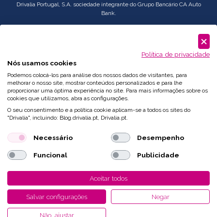
Drivalia Portugal, S.A. sociedade integrante do Grupo Bancário CA Auto
Bank.
Serviço
Corporate
: comercial.pt@drivalia.com
Política de privacidade
Nós usamos cookies
Podemos colocá-los para análise dos nossos dados de visitantes, para
melhorar o nosso site, mostrar conteúdos personalizados e para lhe
proporcionar uma óptima experiência no site. Para mais informações sobre os
cookies que utilizamos, abra as configurações.
O seu consentimento e a política cookie aplicam-se a todos os sites do
"Drivalia", incluindo: Blog.drivalia.pt, Drivalia.pt.
Necessário
Desempenho
Funcional
Publicidade
Desenvolvido por
Fidelizarte
Aceitar todos
Salvar configurações
Negar
Não, ajustar