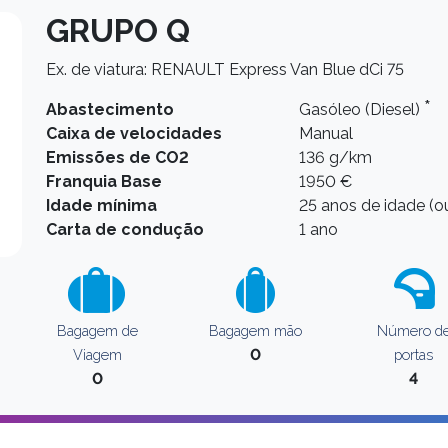
GRUPO Q
Ex. de viatura: RENAULT Express Van Blue dCi 75
*
Abastecimento
Gasóleo (Diesel)
Caixa de velocidades
Manual
Emissões de CO2
136 g/km
Franquia Base
1950 €
Idade mínima
25 anos de idade (ou
Carta de condução
1 ano
Bagagem de
Bagagem mão
Número d
0
Viagem
portas
0
4