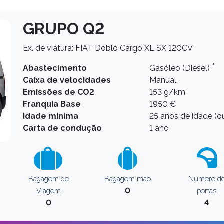
GRUPO Q2
Ex. de viatura: FIAT Doblò Cargo XL SX 120CV
*
Abastecimento
Gasóleo (Diesel)
Caixa de velocidades
Manual
Emissões de CO2
153 g/km
Franquia Base
1950 €
Idade mínima
25 anos de idade (ou
Carta de condução
1 ano
Bagagem de
Bagagem mão
Número d
0
Viagem
portas
0
4