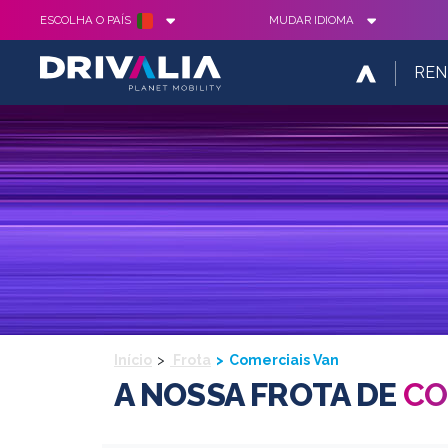
ESCOLHA O PAÍS
MUDAR IDIOMA
REN
Início
Frota
Comerciais Van
A NOSSA FROTA DE
CO