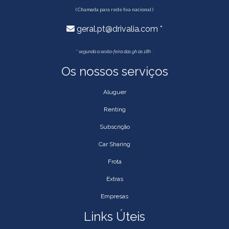
( Chamada para rede fixa nacional )
geral.pt@drivalia.com *
*
segunda a sexta-feira das 9h às 18h .
Os nossos serviços
Aluguer
Renting
Subscrição
Car Sharing
Frota
Extras
Empresas
Links Úteis