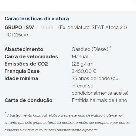
Características da viatura
GRUPO I SW
/ IWMR
(Ex. de viatura: SEAT Ateca 2.0
TDI 115cv)
*
Abastecimento
Gasóleo (Diesel)
Caixa de velocidades
Manual
Emissões de CO2
128 g/km
Franquia Base
3.450,00 €
Idade mínima
25 anos de idade (ou
inferior se
condicionalmente aceite)
Carta de condução
Emitida há mais de 1 ano
*
Abastecimento habitual relativo a este exemplo de viatura (note-se no
entanto que este grupo automóvel poderá também ser composto por outros
modelos similares que utilizam abastecimento diferente).