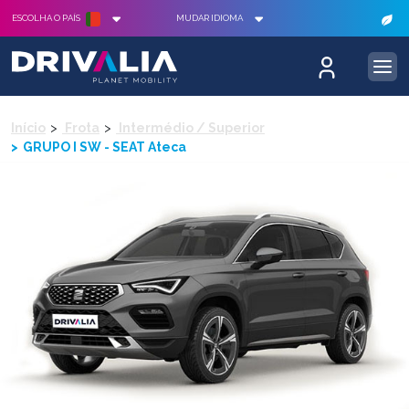
ESCOLHA O PAÍS
MUDAR IDIOMA
Início
Frota
Intermédio / Superior
GRUPO I SW - SEAT Ateca