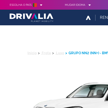
ESCOLHA O PAÍS
MUDAR IDIOMA
REN
Início
Frota
Luxo
GRUPO NN2 (NN+) - BM