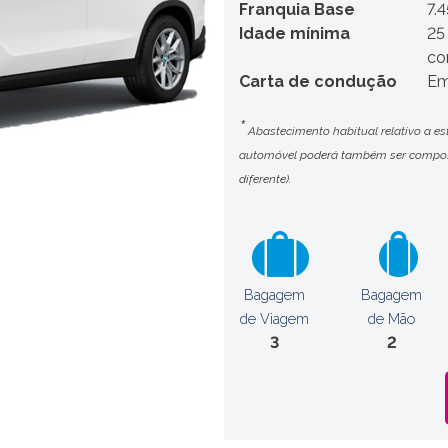
Franquia Base
7.
Idade mínima
25
co
Carta de condução
Em
*
Abastecimento habitual relativo a es
automóvel poderá também ser compost
diferente).
Bagagem
Bagagem
de Viagem
de Mão
3
2