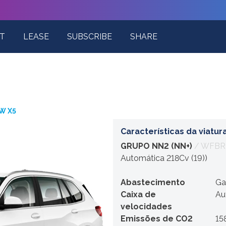
T
LEASE
SUBSCRIBE
SHARE
W X5
Características da viatur
GRUPO NN2 (NN+)
/ WFBR
Automática 218Cv (19))
Abastecimento
Ga
Caixa de
Au
velocidades
Emissões de CO2
15