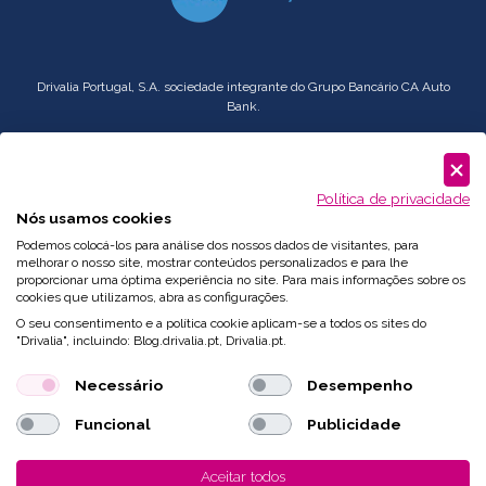
Drivalia Portugal, S.A. sociedade integrante do Grupo Bancário CA Auto
Bank.
Serviço
Corporate
: comercial.pt@drivalia.com
Política de privacidade
Nós usamos cookies
Podemos colocá-los para análise dos nossos dados de visitantes, para
melhorar o nosso site, mostrar conteúdos personalizados e para lhe
proporcionar uma óptima experiência no site. Para mais informações sobre os
cookies que utilizamos, abra as configurações.
O seu consentimento e a política cookie aplicam-se a todos os sites do
"Drivalia", incluindo: Blog.drivalia.pt, Drivalia.pt.
Necessário
Desempenho
Funcional
Publicidade
Desenvolvido por
Fidelizarte
Aceitar todos