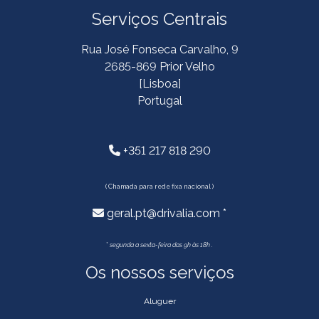
Serviços Centrais
Rua José Fonseca Carvalho, 9
2685-869 Prior Velho
[Lisboa]
Portugal
+351 217 818 290
( Chamada para rede fixa nacional )
geral.pt@drivalia.com *
*
segunda a sexta-feira das 9h às 18h .
Os nossos serviços
Aluguer