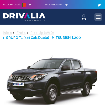
ESCOLHA O PAÍS
MUDAR IDIOMA
Início
Frota
Pick-Up (4WD)
GRUPO T1 (4x4 Cab.Dupla) - MITSUBISHI L200