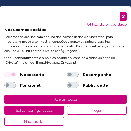
Serviço
Corporate
: comercial.pt@drivalia.com
Política de privacidade
Nós usamos cookies
Podemos colocá-los para análise dos nossos dados de visitantes, para
melhorar o nosso site, mostrar conteúdos personalizados e para lhe
proporcionar uma óptima experiência no site. Para mais informações sobre os
cookies que utilizamos, abra as configurações.
O seu consentimento e a política cookie aplicam-se a todos os sites do
"Drivalia", incluindo: Blog.drivalia.pt, Drivalia.pt.
Necessário
Desempenho
Funcional
Publicidade
Desenvolvido por
Fidelizarte
Aceitar todos
Salvar configurações
Negar
Não, ajustar