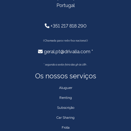
Portugal
+351 217 818 290
( Chamada para rede fixa nacional )
geral.pt@drivalia.com *
*
segunda a sexta-feira das 9h às 18h .
Os nossos serviços
Aluguer
Renting
Subscrição
Car Sharing
Frota