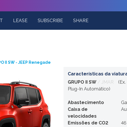
T
LEASE
SUBSCRIBE
SHARE
O II SW - JEEP Renegade
Características da viatur
GRUPO II SW
/ JMAR
(Ex. d
Plug-In Automático)
Abastecimento
Ga
Caixa de
Au
velocidades
Emissões de CO2
46