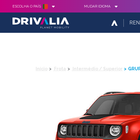
ESCOLHA O PAÍS
MUDAR IDIOMA
REN
Início
Frota
Intermédio / Superior
GRUP