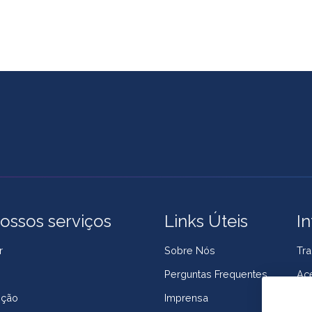
ossos serviços
Links Úteis
I
r
Sobre Nós
Tra
g
Perguntas Frequentes
Ace
ição
Imprensa
Pol