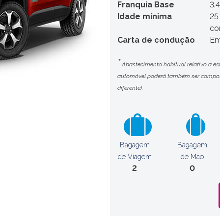
Franquia Base
3.
Idade mínima
25
co
Carta de condução
Em
*
Abastecimento habitual relativo a es
automóvel poderá também ser compost
diferente).
Bagagem
Bagagem
de Viagem
de Mão
2
0