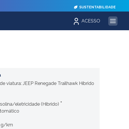
SUSTENTABILIDADE
ACESSO
a
e viatura: JEEP Renegade Trailhawk Híbrido
*
solina/eletricidade (Híbrido)
tomático
 g/km