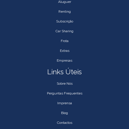
Aluguer
Renting
Subscrição
Car Sharing
Frota
Extras
Empresas
Links Úteis
Sobre Nós
Perguntas Frequentes
Imprensa
Blog
Contactos