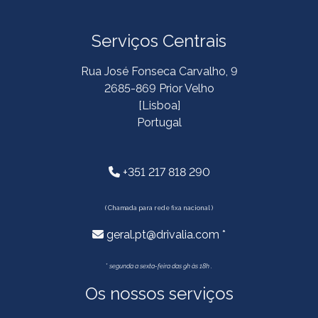
Serviços Centrais
Rua José Fonseca Carvalho, 9
2685-869 Prior Velho
[Lisboa]
Portugal
+351 217 818 290
( Chamada para rede fixa nacional )
geral.pt@drivalia.com *
*
segunda a sexta-feira das 9h às 18h .
Os nossos serviços