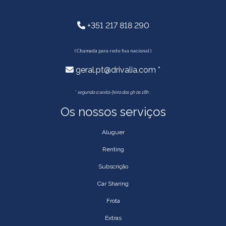
+351 217 818 290
( Chamada para rede fixa nacional )
geral.pt@drivalia.com *
*
segunda a sexta-feira das 9h às 18h .
Os nossos serviços
Aluguer
Renting
Subscrição
Car Sharing
Frota
Extras